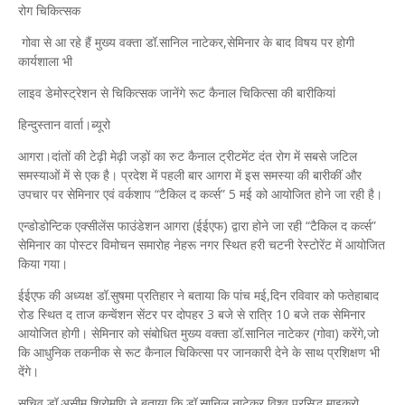
रोग चिकित्सक
गोवा से आ रहे हैं मुख्य वक्ता डॉ.सानिल नाटेकर,सेमिनार के बाद विषय पर होगी
कार्यशाला भी
लाइव डेमोस्ट्रेशन से चिकित्सक जानेंगे रूट कैनाल चिकित्सा की बारीकियां
हिन्दुस्तान वार्ता।ब्यूरो
आगरा।दांतों की टेढ़ी मेढ़ी जड़ों का रुट कैनाल ट्रीटमेंट दंत रोग में सबसे जटिल
समस्याओं में से एक है। प्रदेश में पहली बार आगरा में इस समस्या की बारीकीं और
उपचार पर सेमिनार एवं वर्कशाप “टैकिल द कर्व्स” 5 मई को आयोजित होने जा रही है।
एन्डोडोन्टिक एक्सीलेंस फाउंडेशन आगरा (ईईएफ) द्वारा होने जा रही “टैकिल द कर्व्स”
सेमिनार का पोस्टर विमोचन समारोह नेहरू नगर स्थित हरी चटनी रेस्टोरेंट में आयोजित
किया गया।
ईईएफ की अध्यक्ष डॉ.सुषमा प्रतिहार ने बताया कि पांच मई,दिन रविवार को फतेहाबाद
रोड स्थित द ताज कन्वेंशन सेंटर पर दोपहर 3 बजे से रात्रि 10 बजे तक सेमिनार
आयोजित होगी। सेमिनार को संबोधित मुख्य वक्ता डॉ.सानिल नाटेकर (गोवा) करेंगे,जो
कि आधुनिक तकनीक से रूट कैनाल चिकित्सा पर जानकारी देने के साथ प्रशिक्षण भी
देंगे।
सचिव डॉ.असीम शिरोमणि ने बताया कि डॉ.सानिल नाटेकर विश्व प्रसिद्ध माइक्रो