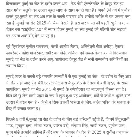
विराजमान मुंबई चा सेठ के दर्शन करने आए। रेड चेरी एंटरटेनमेंट के केयूर शेठ हर
साल गणेश चतुर्थी का उत्सव बहुत जोश के साथ मनाते आए हैं। अपने 9वें वर्ष में प्रवेश
करते हुए,मुम्बई चा सेठ अब तक के सबसे यादगार और अनोखे तरीके से यह उत्सव मना
रहा है. मुम्बई चा सेठ 2025 की थीम निराली है. इस बार भारत की पहली खुली डबल-
डेकर बस "हाईजैक 2.0" में सवार होकर मुम्बई चा सेठ मुम्बई की गलियों और सड़कों
पर अपना आशीर्वाद देने आ रहे हैं।
पूर्व क्रिकेटर सुनील गावस्कर, मंत्री आशीष शेलार, अभिनेत्री रीवा अरोड़ा, ऐक्टर
डायरेक्टर महेश मांजरेकर, समीर वानखेड़े, अंकिता दवे डबल-डेकर बस में विराजमान
मुम्बई चा सेठ के दर्शन करने आए. आयोजक केयूर शेठ ने सभी सम्मानीय अतिथियों का
स्वागत किया।
मुम्बई शहर के सबसे बड़े गणपति उत्सवों में से एक-मुम्बई चा सेठ - के दर्शन के लिए आप
भी तैयार हो जाएं. रेड चेरी एंटरटेनमेंट द्वारा केयूर शेठ के नेतृत्व में बड़ी श्रद्धा के साथ
आयोजित, मुम्बई चा सेठ 2015 से मुम्बई के गणेशोत्सव का महत्वपूर्ण हिस्सा रहा है।
दिल को छू लेने वाली पहल के रूप में शुरू हुआ यह आयोजन, वर्षों से कभी न भूलने वाले
उत्सव में बदल गया है - जिसे न सिर्फ इसकी भव्यता के लिए, बल्कि भक्ति की भावना के
लिए भी सराहा जाता है।
पिछले 9 वर्षों में,मुम्बई चा सेठ के दर्शन के लिए कई हस्तियाँ पहुंची हैँ, जिनमें हिंदुस्तानी
भाऊ, मुनमुन दत्ता, सौम्या टंडन, राकेश बेदी, संग्राम सिंह, राखी टंडन, सुनील पाल,
पूनम पांडे इत्यादि शामिल हैं और बप्पा के आगमन के दिन ही 2025 मे सुनील गावस्कर,