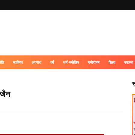
ीति
साहित्य
अपराध
पर्व
धर्म-ज्योतिष
मनोरंजन
शिक्षा
स्वास्थ
प
 जैन