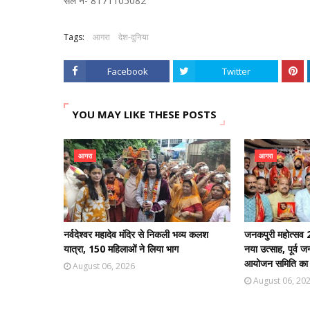
सेल न- 8171105082
Tags:
आगरा
देश-दुनिया
Facebook
Twitter
YOU MAY LIKE THESE POSTS
आगरा
आगरा
नर्वदेश्वर महादेव मंदिर से निकली भव्य कलश
जनकपुरी महोत्सव 2
यात्रा, 150 महिलाओं ने लिया भाग
नया उत्साह, पूर्व 
आयोजन समिति का भ
August 06, 2026
August 06, 20