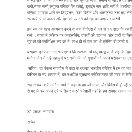
व्यस्त रहेते हैं. जो एक समस्या है और चुनौती भी है. समाज के लीडर्स को स
दादी,नाना नानी,संयुक्त परिवार कि रसोई, ड्राइंग रूम आदि नहीं हैं. इसलिए स
परिवार समस्या आने पर डिप्रेशन, दिशा विहीन और आत्महत्या तक कर लेते 
संस्कारी पीढी अपना और देश को प्रगति की रहा पर अग्रसर करेगी.
इन सब का गहन अध्ययन करने के बाद बीजेएस ने १३ से २१ साल के बच्चों के लिए
गर्ल" , बच्चों में करियर पर काउंसलिंग, दोस्तों को पहचान और शादी के लिए
युवाओं को प्रशिक्षित कर रहे है. साथ ही माँ बाप को भी ट्रेनिंग दी जाती है.
ब्राह्मण प्रोफेशनल एसोसिएशन कि अद्याक्षा डॉ मधु भारद्वाज ने कहा के “ह
मनोज जैन ने कई पहलुओं पर चर्चा की. जो युवाओं को अपने प्रोफेशनल लाइफ
सचिव- डॉ पंकज नगायीच ने कहा के बदलते भारतीय परिवेश में हम को नए नए
कैरियर के नए आयाम हैं, हम स्थापित ब्राह्मण प्रोफेशनल्स की मदद से कैरियर
सह सचिव- श्री अनिल शर्मा ने कहा के हम को भारत और विदेश में हो रही प्र
से मद्द ले कर अपने ट्रेनर तैयार करने परेशानी नहीं है. हम समग्र समाज का विका
डॉ. पंकज नगायीच
सचिव.