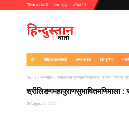
मीडिया डायरेक्टरी
संपर्क सूत्र
कोविड 19
होम
मीडिया डायरेक्टरी
उत्तर प्रदेश
देश-दुनिया
राजन
Home
धर्म-ज्योतिष
श्रीलिङगमहापुराणसुभाषितमणिमाला : संकलन "गौसेवक" खोजी
श्रीलिङगमहापुराणसुभाषितमणिमाला : 
August 27, 2020