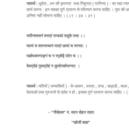
भावार्थ :
धूर्तता , धन की कृपणता तथा पिशुनता ( परनिन्दा ) - का सदा त्य
कार्य करना - इन सबका पूर्ण प्रयत्न से परित्याग करना चाहिए । गुरू की 
अनिष्ट नहीं सोचना चाहिए । ( ८९ । ३७ । ३९ )
यतीनामासनं वस्त्रं दण्डाद्यं पादुके तथा ।।
माल्यं च शयनस्थानं पात्रं छायां च यत्नत: ।
यज्ञोपकरणाङ्गं च न स्पृशेद्वै पदेन च ।।
देवद्रोहं गुरूद्रोहं न कुर्यात्सर्वयत्नत: ।
भावार्थ :
यतियों ( सन्यासियों ) - के आसन , वस्त्र , दण्ड , खड़ाऊँ , माला
देवताओं तथा गुरुजनों से द्रोह न हो , इसका पूर्ण प्रयत्न करना चाहिए ।
- "गौसेवक" पं. मदन मोहन रावत
"खोजी बाबा"