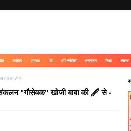
ीति
साहित्य
अपराध
पर्व
धर्म-ज्योतिष
मनोरंजन
शिक्षा
स्वास्थ
 बाबा की 🖋️ से -
प
संकलन "गौसेवक" खोजी बाबा की 🖋️ से -