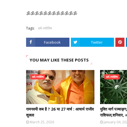
🕉️🕉️🕉️🕉️🕉️🕉️🕉️🕉️🕉️🕉️🕉️🕉️
Tags:
धर्म-ज्योतिष
Facebook
Twitter
YOU MAY LIKE THESE POSTS
धर्म-ज्योतिष
धर्म-ज्योतिष
रामनवमी कब है ? 26 या 27 मार्च : आचार्य राजीव
मुक्ति मार्ग पञ्चा
शुक्ला
राशिफल,शनिवार,
March 25, 2026
January 04, 20