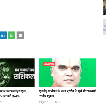
धर्म-ज्योतिष
ङ्ग,आज का पञ्चाङ्ग एवम्
एनडीए गठबंधन के सत्ता प्राप्ति के पूर्ण योग:आचार्य
 ०४ जनवरी २०२५
राजीव शुक्ला
25
June 01, 2024