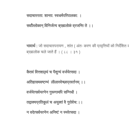
सदाचाररता: शान्ता: स्वधर्मपरिपालका: ।
सर्वाँल्लोकान् विनिर्जत्य ब्रह्मलोकं व्रजन्ति ते ।।
भावार्थ :
जो सदाचारपरायण , शांत ( अंतः करण की प्रवृत्तियों को निर्देशित
ब्रह्मलोक चले जाते हैं । ( ८८ । ३१ )
कैतवं वित्तशाठ्यं च पैशुन्यं वर्जयेत्सदा ।
अतिहासमवष्टम्भं लीलास्वेच्छाप्रवर्तनम् ।।
वर्जयेत्सर्वयत्नेन गुरूणामपि सन्निधौ ।
तद्वाक्यप्रतिकूलं च अयुक्तं वै गुरोर्वच:।।
न वदेत्सर्वयत्नेन अनिष्टं न स्मरेत्सदा ।