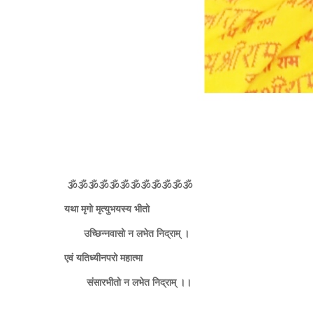
🕉️🕉️🕉️🕉️🕉️🕉️🕉️🕉️🕉️🕉️🕉️🕉️
यथा मृगो मृत्युभयस्य भीतो
उच्छिन्नवासो न लभेत निद्राम् ।
एवं यतिध्यीनपरो महात्मा
संसारभीतो न लभेत निद्राम् ।।