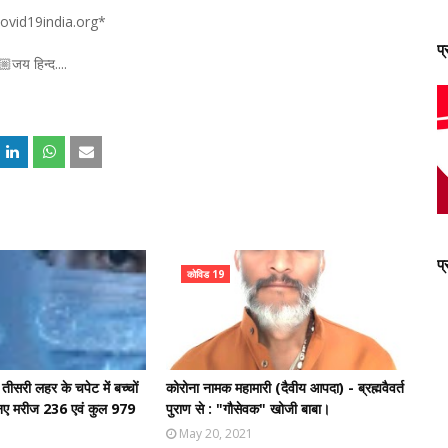
vid19india.org*
प
जय हिन्द....
प
कोविड 19
तीसरी लहर के चपेट में बच्चों
कोरोना नामक महामारी (दैवीय आपदा) - ब्रह्मवैवर्त
ी।नए मरीज 236 एवं कुल 979
पुराण से : "गौसेवक" खोजी बाबा।
May 20, 2021