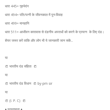
धारा 445= गृहभेदंन
धारा 494= पति/पत्नी के जीवनकाल में पुनःविवाह
धारा 499= मानहानि
धारा 511= आजीवन कारावास से दंडनीय अपराधों को करने के प्रयत्न के लिए दंड।
शेयर जरूर करें ताकि और लोग भी ये जानकारी जान सकें...
या
📒 भारतीय दंड संहिता 📒
या
📒 भारतीय दंड विधान 📒 by-pm sir
या
📒 (I. P. C) 📒
♦ प्रस्तावना ♦