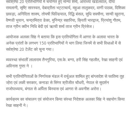
सर्वश्रेष्ठ 20 प्रतिभागियों में चयनित हुए मान्या शर्मा, आराध्या खंडेलवाल, दीया
रामलानी, सृष्टि सारस्वत, देबाद्रीता भट्टाचार्य, महुआ तालुकदर, वाणी पाठक, दिशिका
छावड़ा, अनिंदिता शाक्य, तोयषी घिल्डियाल, रिद्धि बंसल, सुधि सक्सैना, सान्वी खुराना,
वैष्णवी भुयान, चन्द्रमित्रा डेका, मुनिन्द्र सहारिया, क्रिती भारद्वाज, प्रियांशु गौतम,
ताज ग्रीन क्वीन निधि बेदी एवं ऋत्वी शर्मा ताज ग्रीन प्रिंसेज।
आयोजक अलका सिंह ने बताया कि इस प्रतियोगिता में आगरा के अलावा भारत के
अनेक प्रांतों के लगभग 150 प्रतिभागियों ने भाग लिया जिनमें से सभी विधाओं में से
सर्वश्रेष्ठ 20 टेलेंट को चुना गया।
ब्यवस्था संभालीं लालाराम तैनगुरिया, एस.के. बग्गा, हरी सिंह गहलौत, रेखा साहनी एवं
अविनाश गुप्ता ने ।
सभी प्रतियोगिताओं के निर्णायक मंडल में वर्चुअल शामिल हुए बांग्लादेश से फातिमा तुह
जो़रा एवं लकी सरकार, कनाडा से सिंगर श्रीजीत चौधरी, नेपाल से सुदर्शन
राजोपाध्याय, बंगाल से अर्पिता बिस्वास एवं आगरा से अवनीश अरोरा।
कार्यक्रम का संचालन एवं संयोजन किया संस्था निदेशक अलका सिंह ने सहयोग किया
रेखा साहनी ने।