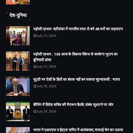
देश-दुनिया
पड़ोसी प्रथमः श्रीलंका में भारतीय मदद से बने 48 घरों का उद्घाटन
July 31, 2026
पड़ोसी प्रथम : 100 अरब के विकास पैकेज से चमकेगा भूटान का
बुनियादी ढांचा
July 31, 2026
मुट्ठी भर देशों के हितों का बंधक नहीं बन सकता यूएनएससी : भारत
July 30, 2026
बीजिंग में विदेश सचिव की मैराथन बैठकें,संबंध सुधारने पर जोर
July 29, 2026
भारत ने एआरएफ व ईएएस समिट में आतंकवाद,सप्लाई चेन का उठाया