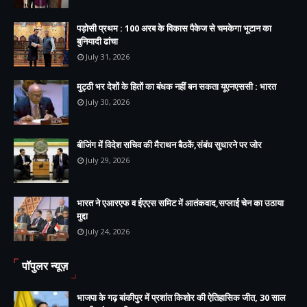
पड़ोसी प्रथम : 100 अरब के विकास पैकेज से चमकेगा भूटान का
बुनियादी ढांचा
July 31, 2026
मुट्ठी भर देशों के हितों का बंधक नहीं बन सकता यूएनएससी : भारत
July 30, 2026
बीजिंग में विदेश सचिव की मैराथन बैठकें,संबंध सुधारने पर जोर
July 29, 2026
भारत ने एआरएफ व ईएएस समिट में आतंकवाद,सप्लाई चेन का उठाया
मुद्दा
July 24, 2026
पॉपुलर न्यूज़
भाजपा के गढ़ बांकीपुर में प्रशांत किशोर की ऐतिहासिक जीत, 30 साल