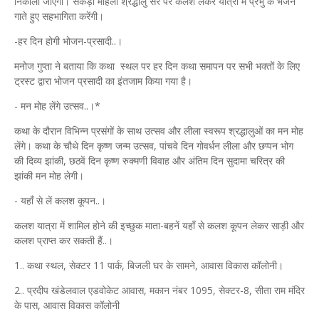
निकाली जाएगी। सैकड़ों महिला श्रद्धालु सर पर कलश लेकर यात्रा में प्रभु के भजन
गाते हुए सहभागिता करेंगी।
-हर दिन होगी भोजन-प्रसादी..।
मनोज गुप्ता ने बताया कि कथा स्थल पर हर दिन कथा समापन पर सभी भक्तों के लिए
ट्रस्ट द्वारा भोजन प्रसादी का इंतजाम किया गया है।
- मन मोह लेंगे उत्सव..।*
कथा के दौरान विभिन्न प्रसंगों के साथ उत्सव और लीला स्वरूप श्रद्धालुओं का मन मोह
लेंगे। कथा के चौथे दिन कृष्ण जन्म उत्सव, पांचवे दिन गोवर्धन लीला और छप्पन भोग
की दिव्य झांकी, छठवें दिन कृष्ण रुक्मणी विवाह और अंतिम दिन सुदामा चरित्र की
झांकी मन मोह लेगी।
- यहाँ से लें कलश कूपन..।
कलश यात्रा में शामिल होने की इच्छुक माता-बहनें यहाँ से कलश कूपन लेकर साड़ी और
कलश प्राप्त कर सकती हैं..।
1.. कथा स्थल, सेक्टर 11 पार्क, बिजली घर के सामने, आवास विकास कॉलोनी।
2.. प्रदीप खंडेलवाल एडवोकेट आवास, मकान नंबर 1095, सेक्टर-8, सीता राम मंदिर
के पास, आवास विकास कॉलोनी