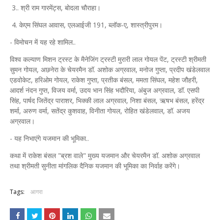
3.. श्री राम गारमेंट्स, बोदला चौराहा।
4. केएम सिंघल आवास, एलआईजी 191, ब्लॉक-ए, शास्त्रीपुरम।
- विमोचन में यह रहे शामिल..
विश्व कल्याण मिशन ट्रस्ट के मैनेजिंग ट्रस्टी मुरारी लाल गोयल पेंट, ट्रस्टी श्रीमती
सुमन गोयल, अछनेरा के चेयरमैन डॉ. अशोक अग्रवाल, मनोज गुप्ता, प्रदीप खंडेलवाल
एडवोकेट, हरिओम गोयल, राकेश गुप्ता, प्रतीक बंसल, ममता सिंघल, महेश जौहरी,
आदर्श नंदन गुप्त, विजय वर्मा, उदय भान सिंह भदौरिया, अंबुज अग्रवाल, डॉ. एसपी
सिंह, पार्षद जितेंद्र पाराशर, भिक्की लाल अग्रवाल, निशा बंसल, ऋषभ बंसल, हरेंद्र
शर्मा, अरुण वर्मा, सतेंद्र कुशवाह, विनीता गोयल, रोहित खंडेलवाल, डॉ. अजय
अग्रवाल।
- यह निभाएंगे यजमान की भूमिका..
कथा में राकेश बंसल "ब्रश वाले" मुख्य यजमान और चेयरमैन डॉ. अशोक अग्रवाल
तथा श्रीमती सुनीता मांगलिक दैनिक यजमान की भूमिका का निर्वाह करेंगे।
Tags:
आगरा