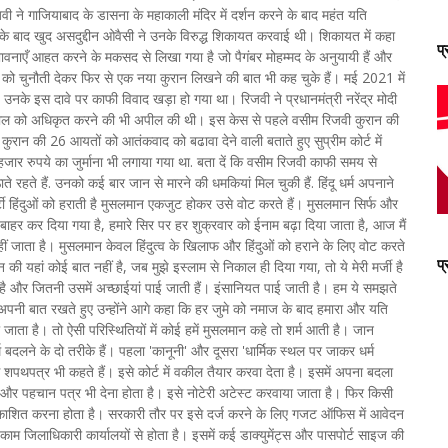
जवी ने गाजियाबाद के डासना के महाकाली मंदिर में दर्शन करने के बाद महंत यति
के बाद खुद असदुद्दीन ओवैसी ने उनके विरुद्ध शिकायत करवाई थी। शिकायत में कहा
प
वनाएँ आहत करने के मकसद से लिखा गया है जो पैगंबर मोहम्मद के अनुयायी हैं और
तों को चुनौती देकर फिर से एक नया कुरान लिखने की बात भी कह चुके हैं। मई 2021 में
उनके इस दावे पर काफी विवाद खड़ा हो गया था। रिजवी ने प्रधानमंत्री नरेंद्र मोदी
इस्तेमाल को अधिकृत करने की भी अपील की थी। इस केस से पहले वसीम रिजवी कुरान की
ने कुरान की 26 आयतों को आतंकवाद को बढावा देने वाली बताते हुए सुप्रीम कोर्ट में
ार रुपये का जुर्माना भी लगाया गया था. बता दें कि वसीम रिजवी काफी समय से
रहते हैं. उनको कई बार जान से मारने की धमकियां मिल चुकी हैं. हिंदू धर्म अपनाने
ार्टी हिंदुओं को हराती है मुसलमान एकजुट होकर उसे वोट करते हैं। मुसलमान सिर्फ और
से बाहर कर दिया गया है, हमारे सिर पर हर शुक्रवार को ईनाम बढ़ा दिया जाता है, आज मैं
हीं जाता है। मुसलमान केवल हिंदुत्व के खिलाफ और हिंदुओं को हराने के लिए वोट करते
प
तन की यहां कोई बात नहीं है, जब मुझे इस्लाम से निकाल ही दिया गया, तो ये मेरी मर्जी है
ै और जितनी उसमें अच्छाईयां पाई जाती हैं। इंसानियत पाई जाती है। हम ये समझते
ै।” अपनी बात रखते हुए उन्होंने आगे कहा कि हर जुमे को नमाज के बाद हमारा और यति
जाता है। तो ऐसी परिस्थितियों में कोई हमें मुसलमान कहे तो शर्म आती है। जान
म बदलने के दो तरीके हैं। पहला 'कानूनी' और दूसरा 'धार्मिक स्थल पर जाकर धर्म
पथपत्र भी कहते हैं। इसे कोर्ट में वकील तैयार करवा देता है। इसमें अपना बदला
 और पहचान पत्र भी देना होता है। इसे नोटेरी अटेस्ट करवाया जाता है। फिर किसी
 प्रकाशित करना होता है। सरकारी तौर पर इसे दर्ज करने के लिए गजट ऑफिस में आवेदन
जिलाधिकारी कार्यालयों से होता है। इसमें कई डाक्युमेंट्स और पासपोर्ट साइज की