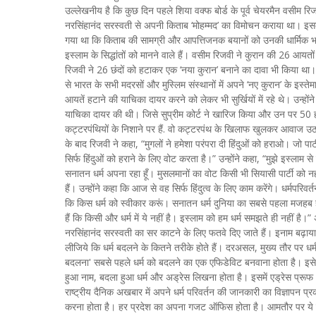
उल्लेखनीय है कि कुछ दिन पहले शिया वक्फ बोर्ड के पूर्व चेयरमैन वसीम रि
नरसिंहानंद सरस्वती से अपनी किताब ‘मोहम्मद’ का विमोचन कराया था। इस
गया था कि किताब की सामग्री और आपत्तिजनक बयानों को उनकी धार्मिक भा
इस्लाम के सिद्धांतों को मानने वाले हैं। वसीम रिजवी ने कुरान की 26 आय
रिजवी ने 26 छंदों को हटाकर एक ‘नया कुरान’ बनाने का दावा भी किया था। 
से भारत के सभी मदरसों और मुस्लिम संस्थानों में अपने ‘नए कुरान’ के 
आयतें हटाने की याचिका दायर करने को लेकर भी सुर्खियों में रहे थे। उन्हों
याचिका दायर की थी। जिसे सुप्रीम कोर्ट ने खारिज किया और उन पर 50 हज
कट्टरपंथियों के निशाने पर हैं. वो कट्टरपंथ के खिलाफ खुलकर आवाज उठाते 
के बाद रिजवी ने कहा, “मुगलों ने हमेशा परंपरा दी हिंदुओं को हराओ। जो प
सिर्फ हिंदुओं को हराने के लिए वोट करता है।” उन्होंने कहा, “मुझे इस्लाम 
सनातन धर्म अपना रहा हूँ। मुसलमानों का वोट किसी भी सियासी पार्टी को न
हैं। उन्होंने कहा कि आज से वह सिर्फ हिंदुत्व के लिए काम करेंगे। धर्मपरिवर्
कि किस धर्म को स्वीकार करूं। सनातन धर्म दुनिया का सबसे पहला मजहब ह
हैं कि किसी और धर्म में ये नहीं है। इस्लाम को हम धर्म समझते ही नहीं ह
नरसिंहानंद सरस्वती का सर काटने के लिए फतवे दिए जाते हैं। इनाम बढ़ाया 
लीजिये कि धर्म बदलने के कितने तरीके होते हैं। दरअसल, मुख्य तौर पर धर्
बदलना' सबसे पहले धर्म को बदलने का एक एफिडेविट बनवाना होता है। इसे श
हुआ नाम, बदला हुआ धर्म और अड्रेस लिखना होता है। इसमें एड्रेस प्रूफ
राष्ट्रीय दैनिक अखबार में अपने धर्म परिवर्तन की जानकारी का विज्ञापन
करना होता है। हर प्रदेश का अपना गजट ऑफिस होता है। आमतौर पर ये काम 