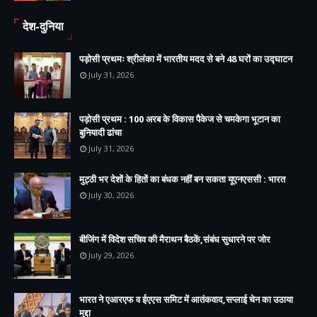
देश-दुनिया
पड़ोसी प्रथमः श्रीलंका में भारतीय मदद से बने 48 घरों का उद्घाटन
July 31, 2026
पड़ोसी प्रथम : 100 अरब के विकास पैकेज से चमकेगा भूटान का
बुनियादी ढांचा
July 31, 2026
मुट्ठी भर देशों के हितों का बंधक नहीं बन सकता यूएनएससी : भारत
July 30, 2026
बीजिंग में विदेश सचिव की मैराथन बैठकें,संबंध सुधारने पर जोर
July 29, 2026
भारत ने एआरएफ व ईएएस समिट में आतंकवाद,सप्लाई चेन का उठाया
मुद्दा