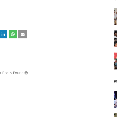
No Posts Found
त