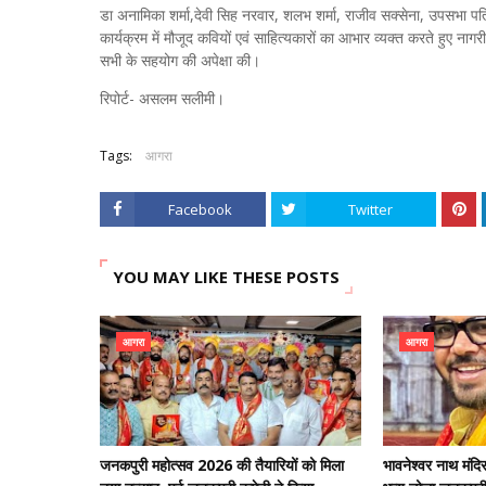
डा अनामिका शर्मा,देवी सिह नरवार, शलभ शर्मा, राजीव सक्‍सेना, उपसभा प
कार्यक्रम में मौजूद कवियों एवं साहित्‍यकारों का आभार व्‍यक्‍त करते हुए न
सभी के सहयोग की अपेक्षा की।
रिपोर्ट- असलम सलीमी।
Tags:
आगरा
Facebook
Twitter
YOU MAY LIKE THESE POSTS
आगरा
आगरा
जनकपुरी महोत्सव 2026 की तैयारियों को मिला
भावनेश्वर नाथ मंदि