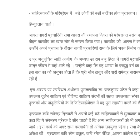
- साहित्यकारों के परिप्रेक्ष्‍य में 'बडे लोगों की बडी बातें'का होगा प्रकाशन।
हिन्दुस्तान वार्ता।
आगरा:नागरी प्रचारिणी सभा आगरा की स्‍थापना दिवस को परंपरागत बसंत पर्व 
मोहन मालवीय का खास तौर से स्‍मरण किया गया। मालवीय जी आगरा मे सदभ
उन्‍होंने अपने प्रवास के दौरान नागरी प्रचारिणी सभा के लिये भवन निर्माण 
उ प्र अनुसूचित जाति आयोग के अध्‍यक्ष डा राम बाबू हिरत ने नागरी प्रचार
छात्र जीवन में यहां आते रहे । उन्‍होंने कहा कि यह आगरा के प्रबुद्ध वर्ग का 
इस बात का गर्व अनुभव होता है कि श्री सोम ठाकुर और श्री रामेन्‍द्र नारा
रही हैं।
इस अवसर पर उपस्‍थित अधीक्षण पुरातत्वविद डा. राजकुमार पटेल ने कहा कि नाग
उपलब्‍ध दुर्लभ साहित्‍य एवं विशिष्‍ट साहित्‍य संदर्भों की सहज उपलब्‍धता 
पुस्‍तकों और पांडुलिपियों के डिजिटिलाईजेशन में वह पूरा सहयोग करने को
प्रख्‍यात कवि रामेन्‍द्र त्रिपाठी ने अपनी कई बडे साहित्‍यकारों से मुलाकात
कहा कि ये संस्‍मरण प्रेरक है और चाहते हैं कि अन्‍य साहित्‍यकारों को भी अ
जाये। इस कार्य को अगर सभा करवायेगी तो अधिक उपयुक्‍त रहेगा। सभा क
अपेक्षा की। प्रख्‍यात कवि सोम ठाकुर, कवि रमेश पंडित ,आगरा कॉलेज के पू