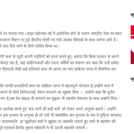
प
पर मनाया गया।अमृत महोत्‍सव वर्ष में आयोजित होने के कारण राष्‍ट्रीय नेता स्‍व.मदन
ावना मिशन पर,पूर्व केंद्रीय मंत्री स्व.रफी अहमद किदवई के साथ आगरा आये थे।
को चंदा दिये जाने के लिये प्रेरित किया था।
िणी सभा से जुडी अपनी स्‍मृतियों को ताजा करते हुए, बताया कि किस प्रकार से अपने
केन्द्र रहा है, कई साहित्‍यकारों और रचना धर्मियों का स्‍मारण कर कहा कि उन्‍हें हमेशा
यण त्रिपाठी जैसी कई हस्‍तियां आज भी आगरा का नाम साहित्‍य जगत में गौरान्‍वित कर
प
री प्रचारिणी सभा का साहित्‍य जगत में महत्‍वपूर्ण योगदान है,उन्‍होंने सभा में
संभव करने के लिये डिजिटलाई जेशन करवाने का सुझाव दिया । उन्‍होंने कहा कि दुर्लभ
 तैयार है,एक वेव साइड भी बनवाने का सुझाव भी सहयोग पेशकश के साथ उन्‍होंने दिया।
 का उल्‍लेख करते हुए 'बडे लागों की बडी बातें' को लेकर अपने अनुभव बताये। उन्‍होंने
गर इस प्रकार के अनुभव हो तो उन्‍हें भी समावेषित कर पुस्‍तक के रूप में मुद्रित करवाया
े उपसभापति डा खुशीराम शर्मा ने सुझाव पर सहमति जताते हुए सभी से सहयोग की
र्व प्राचार्य विनोद कुमार महेश्‍वरी ने भी अपनी सहमति जतायी।