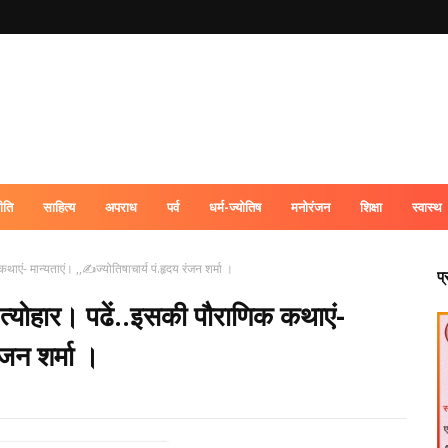
ीति
साहित्य
अपराध
पर्व
धर्म-ज्योतिष
मनोरंजन
शिक्षा
स्वास्थ
ाएं- मान्यताएं। ,,✍️ज्योतिषाचार्य पं.हृदय रंजन शर्मा ।
प
त्योहार। पढें..इसकी पौराणिक कथाएं-
ंजन शर्मा ।