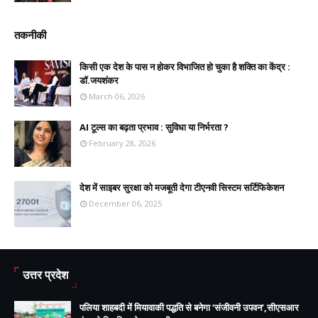
तकनीकी
किसी एक देश के पास न होकर विभाजित हो चुका है शक्ति का केंद्र :
डॉ.जयशंकर
March 06, 2026
AI टूल्स का बढ़ता प्रभाव : सुविधा या निर्भरता ?
February 28, 2026
देश में साइबर सुरक्षा को मजबूती देगा टीएनवी सिस्टम सर्टिफिकेशन
December 06, 2025
उत्तर प्रदेश
पलिया शाहबदी में मियावाकी पद्धति से बनेगा ‘संजीवनी उपवन’,सीएसआर