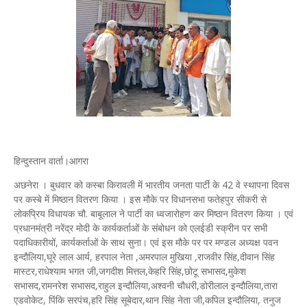
हिन्दुस्तान वार्ता।आगरा
अछनेरा । बुधवार को कस्बा किरावली में भारतीय जनता पार्टी के 42 वे स्थापना दिवस
पर कस्बे में मिष्ठान वितरण किया । इस मौके पर विधानसभा फतेहपुर सीकरी से
लोकप्रिय विधायक चौ. बाबूलाल ने पार्टी का ध्वजारोहण कर मिष्ठान वितरण किया । एवं
प्रधानमंत्री नरेंद्र मोदी के कार्यकर्ताओं के संबोधन को एलईडी स्क्रीन पर सभी
पदाधिकारीयों, कार्यकर्ताओं के साथ सुना। एवं इस मौके पर पर मण्डल अध्यक्ष पवन
इन्दौलिया,घूरे लाल आर्य, हरपाल नेता ,अमरपाल मुखिया ,राजवीर सिंह,दीवान सिंह
मास्टर,राधेश्याम भगत जी,जगदीश मित्तल,केहरि सिंह,छोटू सभासद,मुकेश
सभासद,रामनरेश सभासद,राहुल इन्दौलिया,अश्वनी चौधरी,डोरीलाल इन्दौलिया,तारा
एडवोकेट, पिंकि सरपंच,हरि सिंह सूबेदार,थान सिंह नेता जी,कपिल इन्दौलिया, तनुज