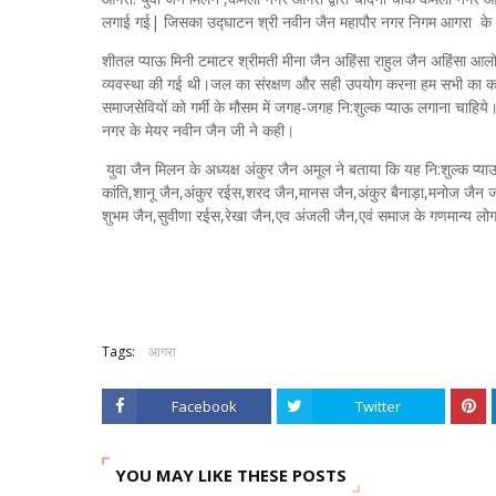
लगाई गई| जिसका उद्घाटन श्री नवीन जैन महापौर नगर निगम आगरा के क
शीतल प्याऊ मिनी टमाटर श्रीमती मीना जैन अहिंसा राहुल जैन अहिंसा आ
व्यवस्था की गई थी।जल का संरक्षण और सही उपयोग करना हम सभी का कर्तव्य 
समाजसेवियों को गर्मी के मौसम में जगह-जगह नि:शुल्क प्याऊ लगाना चाह
नगर के मेयर नवीन जैन जी ने कही।
युवा जैन मिलन के अध्यक्ष अंकुर जैन अमूल ने बताया कि यह नि:शुल्क प्या
कांति,शानू जैन,अंकुर रईस,शरद जैन,मानस जैन,अंकुर बैनाड़ा,मनोज जै
शुभम जैन,सुवीणा रईस,रेखा जैन,एव अंजली जैन,एवं समाज के गणमान्य लो
Tags:
आगरा
Facebook
Twitter
YOU MAY LIKE THESE POSTS