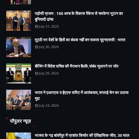
पड़ोसी प्रथम : 100 अरब के विकास पैकेज से चमकेगा भूटान का
बुनियादी ढांचा
July 31, 2026
मुट्ठी भर देशों के हितों का बंधक नहीं बन सकता यूएनएससी : भारत
July 30, 2026
बीजिंग में विदेश सचिव की मैराथन बैठकें,संबंध सुधारने पर जोर
July 29, 2026
भारत ने एआरएफ व ईएएस समिट में आतंकवाद,सप्लाई चेन का उठाया
मुद्दा
July 24, 2026
पॉपुलर न्यूज़
भाजपा के गढ़ बांकीपुर में प्रशांत किशोर की ऐतिहासिक जीत, 30 साल