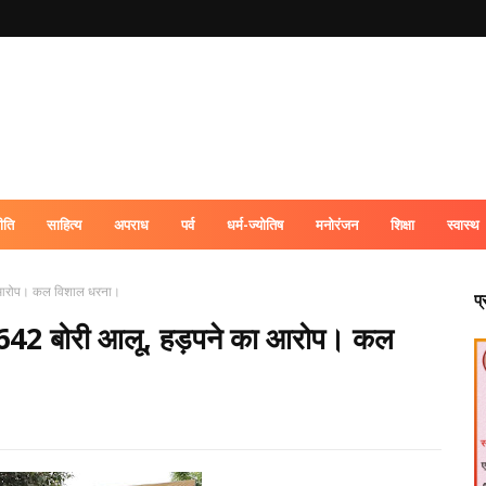
ीति
साहित्य
अपराध
पर्व
धर्म-ज्योतिष
मनोरंजन
शिक्षा
स्वास्थ
ा आरोप। कल विशाल धरना।
प
 9642 बोरी आलू, हड़पने का आरोप। कल