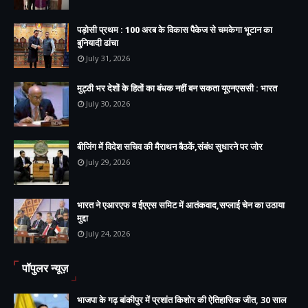
पड़ोसी प्रथम : 100 अरब के विकास पैकेज से चमकेगा भूटान का
बुनियादी ढांचा
July 31, 2026
मुट्ठी भर देशों के हितों का बंधक नहीं बन सकता यूएनएससी : भारत
July 30, 2026
बीजिंग में विदेश सचिव की मैराथन बैठकें,संबंध सुधारने पर जोर
July 29, 2026
भारत ने एआरएफ व ईएएस समिट में आतंकवाद,सप्लाई चेन का उठाया
मुद्दा
July 24, 2026
पॉपुलर न्यूज़
भाजपा के गढ़ बांकीपुर में प्रशांत किशोर की ऐतिहासिक जीत, 30 साल