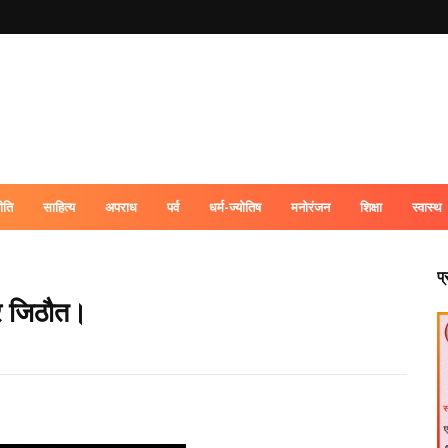
ीति
साहित्य
अपराध
पर्व
धर्म-ज्योतिष
मनोरंजन
शिक्षा
स्वास्थ
प
और जिठौत।