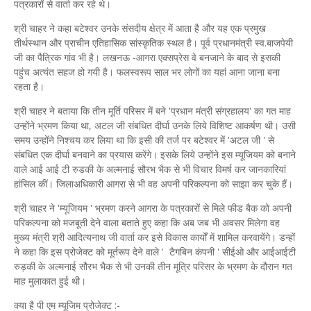
पत्रकारों से वार्ता कर रहे थे।
श्री चाहर ने कहा बटेश्‍वर उनके संसदीय क्षेत्र में आता है और यह एक प्रमुख
तीर्थस्‍थान और प्राचीन एतिहासिक सांस्‍कृतिक स्‍थल है। पूर्व प्रधानमंत्री स्‍व.बाजपेयी
जी का पैत्रिक गांव भी है। लखनऊ -आगरा एक्‍सप्रेस वे बनजाने के बाद से इसकी
पहुंच अत्‍यंत सहज हो गयी है। फलस्‍वरूप साल भर लोगों का यहां आना जाना बना
रहता है।
श्री चाहर ने बताया कि तीन मूर्ति परिसर में बने 'प्रधान मंत्री संग्रहालय' का गत माह
उन्‍होंने भ्रमण किया था, अटल जी संबधित दीर्घा उनके लिये विशिष्‍ट आकर्षण थी। उसी
समय उन्‍होंने निश्‍चय कर लिया था कि इसी की तर्ज पर बटेश्‍वर में 'अटल जी ' से
संबधित एक दीर्घा बनवाने का प्रयास करेंगे। इसके लिये उन्‍होंने इस म्‍यूजियम को बनाने
वाले आई आई टी रुडकी के अल्मनाई सौरभ भैक से भी विचार विमर्ष कर जानकारियां
हांसिल कीं। जिलाअधिकारी आगरा से भी वह अपनी परिकल्‍पना को साझा कर चुके हैं।
श्री चाहर ने 'म्‍यूजियम ' भ्रमण करने आगरा के पत्रकारों से मिले फीड बैक को अपनी
परिकल्‍पना को मजबूती देने वाला बताते हुए कहा कि अब जब भी अवसर मिलेगा वह
मुख्‍य मंत्री श्री आदित्‍यनाथ जी वार्ता कर इसे विकास कार्यों में शामिल करवायेंगे। डन्‍हों
ने कहा कि इस प्रोजेक्‍ट को मूर्तरूप देने वाले ' टैगबिन कंपनी ' सीईओ और आईआईटी
रुड़की के अल्मनाई सौरभ भैक से भी उनकी तीन मूत्रि परिसर के भ्रमण के दौरान गत
माह मुलाकात हुई थी।
क्‍या है पी एम म्‍यूजिम प्रोजेक्‍ट :-