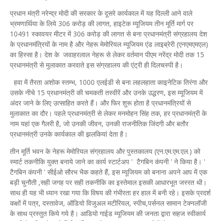
प्रधान मंत्री नरेन्‍द्र मोदी की सरकार के दूसरे कार्यकाल में यह दिल्‍ली आने वाले
भ्रमणार्थिया के लिये 306 करोड़ की लागत, हाइटेक म्यूजियम तीन मूर्ति मार्ग पर
10491 स्कावयर मीटर में 306 करोड़ की लागत से बना प्रधानमंत्री संग्रहालय देश
के प्रधानमंत्रियों के नाम है और नेहरू मेमोरियल म्यूजियम एंड लाइब्रेरी (एनएमएमएल)
का हिस्सा है। देश के जवाहरलाल नेहरू से लेकर वर्तमान पीएम नरेंद्र मोदी तक 15
प्रधानमंत्री से मुलाकात करवाते इस संग्रहालय की एंट्री ही दिलचस्पी है।
हवा में तैरता अशोक स्तम्भ, 1000 एलईडी से बना लहलहाता काइनेटिक तिरंगा और
उसके नीचे 15 प्रधानमंत्री की चमकती तस्वीरें और उनके उद्धरण, इस म्यूजियम में
अंदर जाने के लिए उत्साहित करते हैं। और फिर शुरू होता है प्रधानमंत्रियों से
मुलाकात का दौर। पहले प्रधानमंत्री से लेकर मनमोहन सिंह तक, हर प्रधानमंत्री के
नाम यहां एक गैलरी है, जो उनकी जीवन, उनकी राजनीतिक जिंदगी और बतौर
प्रधानमंत्री उनके कार्यकाल की झलकियां देता है।
तीन मूर्ति भवन के नेहरू मेमोरियल संग्रहालय और पुस्तकालय (एन.एम.एम.एल.) को
स्‍मार्ट तकनीकि युक्‍त बनाये जाने का कार्य स्टार्टअप ' टैगबिन कंपनी ' ने किया है। '
टैगबिन कंपनी ' सीईओ सौरभ भैक कहते हैं, इस म्यूजियम को बनाना अपने आप में एक
बड़ी चुनौती ,सही जगह पर सही तकनीकि का इस्‍तेमाल इसकी आधारभूत जस्‍रत थी।
साथ ही यह भी ध्‍यान रखा गया कि विषय की गंभीरता हर हाल में बनी रहे। इसके प्रदर्श
कक्षों में पत्र, दस्तावेज, ऑडियो विजुअल मटीरियल, स्पीच,पर्सनल सामान टेक्नलॉजी
के साथ प्रस्‍तुत किये गये है। आडियो गाईड म्‍यूजियम की जनता द्वारा सहज स्‍वीकार्य