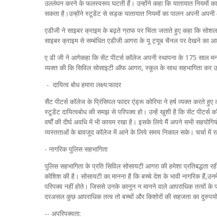
उल्लंघन करने के फलस्‍वरूप घटती हैं। उन्होंने कहा कि यातायात नियमों का
सकता है।उन्‍होंने स्टूडेंट से सड़क यातायात नियमों का पालन अपनी अपनी
एडीजी ने साइबर क्राइम के बढ़ते ग्राफ पर चिंता जताते हुए कहा कि सोशल 
साइबर क्राइम से सम्बंधित एडीजी आगरा के यू ट्यूब चैनल पर देखने का 
ए डी जी ने आगेकहा कि सेंट पीटर्स कॉलेज अपनी स्थापना के 175 साल मना रहा
व्यक्त की कि सिविल सोसाइटी ऑफ आगरा, स्कूल के साथ सहभागिता कर उसके उ
- दायित्व बोध हमारा लक्ष्य:फादर
सैंट पीटर्स कॉलेज के प्रिंसिपल फादर एंड्रू कोरिया ने हर्ष व्यक्त करते ह
स्टूडेंट दायित्वबोध की समझ से परिपक्व हो। उन्हें खुशी है कि सेंट पीटर्स कॉ
वर्षों की दीर्घ अवधि में भी कायम रखा है। इसके लिये मैं अपने सभी सहयोगि
व्‍यस्‍तताओं के बावजूद कॉलेज में आने के लिये समय निकाल सके। चर्चा में रहे
- नागरिक पुलिस सहभागिता
पुलिस सहभागिता के प्रति सिविल सोसायटी आगरा की हमेशा प्रतिबद्धता रह
कोशिश की है। सोसायटी का मानना है कि बच्चे देश के भावी नागरिक हैं,उनमें 
परिपक्‍व नहीं होते। जिससे उनके कानून न मानने वाले आपराधिक तत्वों के प्र
दरअसल कुछ आपराधिक तत्व तो बच्चों और किशोरों की सहजता का दुरुपयो
-- अपरिपक्वता: