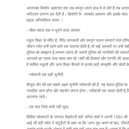
अपरपक्‍व किशोर अज्ञानता वश जब कानून अपने हाथ में ले लेते हैं तब अनाया
जटिलता उत्पन्न कर देती हैं। किशोरों के स्वच्छंद आचरण और इसके साथ
बढ़ता अनियंत्रित चलन ।
- सीधा संवाद एक न भूलने वाला अवसर:
स्‍कूल शिक्षा के मंदिर है, विधि जानकारों और कानून पालन करवाने वाले वरि
जीवन पर्यत बनी रहने वाले एक यादगार होती है,जो कई अवसरों पर उन्हें
पुलिस को समझना है,लगभग उतना ही जरूरी पुलिस को नागरिकों की जरूरतें 
अपराधों का ग्राफ यथा संभव कम रहे।क्‍यों की विकास और प्रगति की आधार
में शामिल स्‍कूलों और अन्य शिक्षा कैंपसों से ड्रामा,आर्ट,संस्कृति और खेलो
- नशेबाजी एक बड़ी चुनौती:
मौजूदा दौर की एक सबसे अहम चुनौती नशेबाजी की है, यह केवल पुलिस या अ
नजदीक आना होगा और सहयोग करना होगा। नशेबाजी एक आदत होती है,किसी
अपनाया जाये।
- एक याद जिसे कभी नहीं भूला,
सिविल सोसायटी के जनरल सेक्रेटरी श्री अनिल शर्मा ने अपनी 1980 की उन
आई जी श्री कॉल ने सटूडैंटों से कहा था कि 'अगर तुम अपने मां बाप, टीचरो
अत्‍यंत हल्‍के फुल्‍के अंदाज में कही बात मुझे आज तक याद है।लगता है 