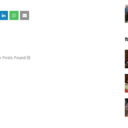
दि
No Posts Found