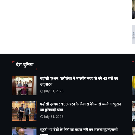
देश-दुनिया
पड़ोसी प्रथमः श्रीलंका में भारतीय मदद से बने 48 घरों का
उद्घाटन
July 31, 2026
पड़ोसी प्रथम : 100 अरब के विकास पैकेज से चमकेगा भूटान
का बुनियादी ढांचा
July 31, 2026
मुट्ठी भर देशों के हितों का बंधक नहीं बन सकता यूएनएससी :