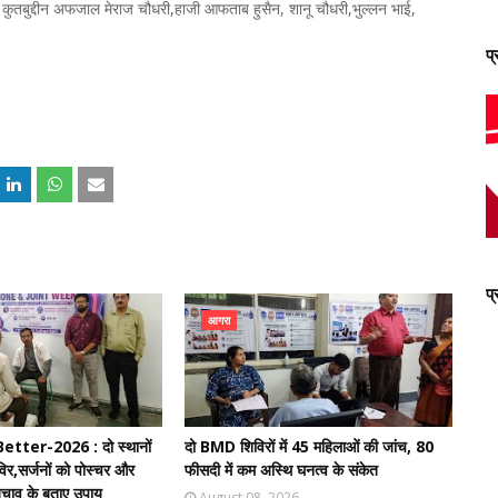
ुतबुद्दीन अफजाल मेराज चौधरी,हाजी आफताब हुसैन, शानू चौधरी,भुल्लन भाई,
प
प
आगरा
ter-2026 : दो स्थानों
दो BMD शिविरों में 45 महिलाओं की जांच, 80
र,सर्जनों को पोस्चर और
फीसदी में कम अस्थि घनत्व के संकेत
से बचाव के बताए उपाय
August 08, 2026