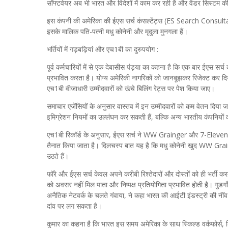
सॉफ्टवेयर अब भी भारत और विदेशों में काम कर रही है और वेंडर सिस्टम की
इस कंपनी की अमेरिका की ईएस सर्च कंसल्टेंट्स (ES Search Consultants
इसके मालिक पति-पत्नी मधु कोनेनी और मृदुला मुनगला हैं।
भर्तियों में गड़बड़ियां और एच1बी का दुरुपयोग :
पूर्व कर्मचारियों में से एक देबासीस पंड्या का कहना है कि एक बार ईएस सर्च
प्रभावित करता है। योग्य अमेरिकी नागरिकों को जानबूझकर रिजेक्ट कर दिय
एच1बी वीजाधारी उम्मीदवारों को ऊंचे बिलिंग रेट्स पर पेश किया जाए।
समाचार एजेंसियों के अनुसार वास्तव में इन उम्मीदवारों को कम वेतन दिया
इमिग्रेशन नियमों का उल्लंघन कर सकती हैं, बल्कि अन्य भारतीय कंपनियों क
एच1बी रिकॉर्ड के अनुसार, ईएस सर्च ने WW Grainger और 7-Eleven जैसी 
तैनात किया जाता है। दिलचस्प बात यह है कि मधु कोनेनी खुद WW Grain
उठते हैं।
फॉरे और ईएस सर्च केवल अपने करीबी रिश्तेदारों और दोस्तों को ही भर्ती कर
को अवसर नहीं मिल पाता और निष्पक्ष प्रतियोगिता प्रभावित होती है। गुडगाँव 
अनैतिक नेटवर्क के चलते गंवाया, ने कहा भारत की आईटी इंडस्ट्री की नी
दांव पर लग सकता है।
कुमार का कहना है कि भारत इस समय अमेरिका के साथ स्किल्ड वर्कफोर्स, 