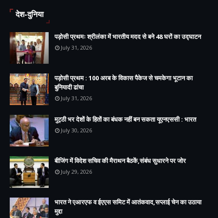
देश-दुनिया
पड़ोसी प्रथमः श्रीलंका में भारतीय मदद से बने 48 घरों का उद्घाटन
July 31, 2026
पड़ोसी प्रथम : 100 अरब के विकास पैकेज से चमकेगा भूटान का
बुनियादी ढांचा
July 31, 2026
मुट्ठी भर देशों के हितों का बंधक नहीं बन सकता यूएनएससी : भारत
July 30, 2026
बीजिंग में विदेश सचिव की मैराथन बैठकें,संबंध सुधारने पर जोर
July 29, 2026
भारत ने एआरएफ व ईएएस समिट में आतंकवाद,सप्लाई चेन का उठाया
मुद्दा