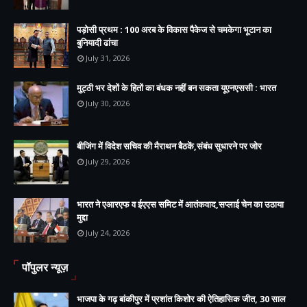
पड़ोसी प्रथम : 100 अरब के विकास पैकेज से चमकेगा भूटान का
बुनियादी ढांचा
July 31, 2026
मुट्ठी भर देशों के हितों का बंधक नहीं बन सकता यूएनएससी : भारत
July 30, 2026
बीजिंग में विदेश सचिव की मैराथन बैठकें,संबंध सुधारने पर जोर
July 29, 2026
भारत ने एआरएफ व ईएएस समिट में आतंकवाद,सप्लाई चेन का उठाया
मुद्दा
July 24, 2026
पॉपुलर न्यूज़
भाजपा के गढ़ बांकीपुर में प्रशांत किशोर की ऐतिहासिक जीत, 30 साल