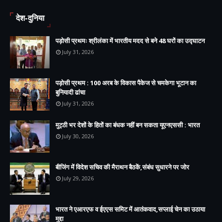
देश-दुनिया
पड़ोसी प्रथमः श्रीलंका में भारतीय मदद से बने 48 घरों का उद्घाटन
July 31, 2026
पड़ोसी प्रथम : 100 अरब के विकास पैकेज से चमकेगा भूटान का
बुनियादी ढांचा
July 31, 2026
मुट्ठी भर देशों के हितों का बंधक नहीं बन सकता यूएनएससी : भारत
July 30, 2026
बीजिंग में विदेश सचिव की मैराथन बैठकें,संबंध सुधारने पर जोर
July 29, 2026
भारत ने एआरएफ व ईएएस समिट में आतंकवाद,सप्लाई चेन का उठाया
मुद्दा