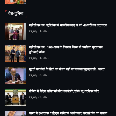
देश-दुनिया
पड़ोसी प्रथमः श्रीलंका में भारतीय मदद से बने 48 घरों का उद्घाटन
July 31, 2026
पड़ोसी प्रथम : 100 अरब के विकास पैकेज से चमकेगा भूटान का
बुनियादी ढांचा
July 31, 2026
मुट्ठी भर देशों के हितों का बंधक नहीं बन सकता यूएनएससी : भारत
July 30, 2026
बीजिंग में विदेश सचिव की मैराथन बैठकें,संबंध सुधारने पर जोर
July 29, 2026
भारत ने एआरएफ व ईएएस समिट में आतंकवाद,सप्लाई चेन का उठाया