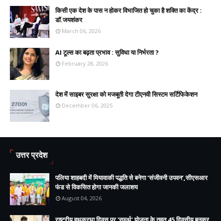
किसी एक देश के पास न होकर विभाजित हो चुका है शक्ति का केंद्र :
डॉ.जयशंकर
March 06, 2026
AI टूल्स का बढ़ता प्रभाव : सुविधा या निर्भरता ?
February 28, 2026
देश में साइबर सुरक्षा को मजबूती देगा टीएनवी सिस्टम सर्टिफिकेशन
December 06, 2025
उत्तर प्रदेश
पलिया शाहबदी में मियावाकी पद्धति से बनेगा ‘संजीवनी उपवन’,सीएसआर
फंड से विकसित होगा जानकी जलाशय
August 04, 2026
राष्ट्रीय हथकरघा दिवस पर 'समर्थ' योजना के तहत 45 दिवसीय बुनकर