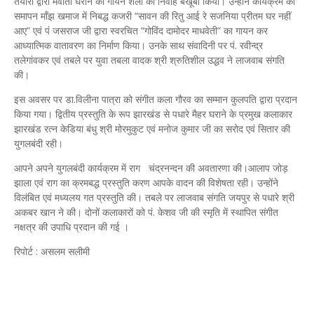
तैयारी द्वारा मेवाती घराने की गायन शैली का निर्वाह बखूबी किया। उन्होंने कार्यक्रम का
समापन माँझ खमाज में निबद्ध कजरी “सावन की रितु आई रे सजनिया प्रीतम घर नहीं
आए” एवं पं जसराज जी द्वारा स्वरचित “गोविंद दामोदर माधवेती” का गायन कर
आध्यात्मिक वातावरण का निर्माण किया। उनके साथ संवादिनी पर पं. रवीन्द्र
तलेगांवकर एवं तबले पर युवा तबला वादक श्री श्रुतिशील उद्धव ने लाजवाब संगति
की।
इस अवसर पर डा.विलीना पात्रा को संगीत कला गौरव का सम्मान कुलपति द्वारा प्रदान
किया गया। द्वितीय प्रस्तुति के रूप झारखंड से पधारे मैहर घराने के प्रमुख कलाकार
झारखंड रत्न केडिया बंधु श्री मोरमुकुट एवं मनोज कुमार जी का सरोद एवं सितार की
युगलबंदी रही।
आपने अपने युगलबंदी कार्यक्रम में राग चंद्रनन्दन ‌‌की अवतारणा की।आलाप जोड़
झाला एवं राग का क्रमबद्ध प्रस्तुति करण आपके वादन की विशेषता रही। उन्होंने
विलंबित एवं मध्यलय गत प्रस्तुति की। तबले पर लाजवाब संगति जयपुर से पधारे श्री
अकबर खान ने की। दोनों कलाकारों को पं. केशव जी की स्मृति में स्थापित संगीत
नक्षत्र की उपाधि प्रदान की गई ।
रिपोर्ट : असलम सलीमी