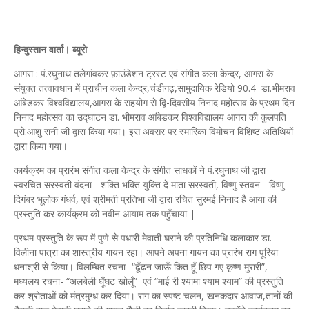
हिन्दुस्तान वार्ता। ब्यूरो
आगरा : पं.रघुनाथ तलेगांवकर फ़ाउंडेशन ट्रस्ट एवं संगीत कला केन्द्र, आगरा के
संयुक्त तत्वावधान में प्राचीन कला केन्द्र,चंडीगढ़,सामुदायिक रेडियो 90.4 डा.भीमराव
आंबेडकर विश्वविद्यालय,आगरा के सहयोग से द्वि-दिवसीय निनाद महोत्सव के प्रथम दिन
निनाद महोत्सव का उद्घाटन डा. भीमराव आंबेडकर विश्वविद्यालय आगरा की कुलपति
प्रो.आशु रानी जी द्वारा किया गया। इस अवसर पर स्मारिका विमोचन विशिष्ट अतिथियों
द्वारा किया गया।
कार्यक्रम का प्रारंभ संगीत कला केन्द्र के संगीत साधकों ने पं.रघुनाथ जी द्वारा
स्वरचित सरस्वती वंदना - शक्ति भक्ति युक्ति दे माता सरस्वती, विष्णु स्तवन - विष्णु
दिगंबर भूलोक गंधर्व, एवं श्रीमती प्रतिभा जी द्वारा रचित सुरमई निनाद है आया की
प्रस्तुति कर कार्यक्रम को नवीन आयाम तक पहुँचाया |
प्रथम प्रस्तुति के रूप में पुणे से पधारी मेवाती घराने की प्रतिनिधि कलाकार डा.
विलीना पात्रा का शास्त्रीय गायन रहा। आपने अपना गायन का प्रारंभ राग पूरिया
धनाश्री‌ से किया। विलम्बित रचना- “ढूँढन जाऊँ कित हूँ छिप गए कृष्ण मुरारी”,
मध्यलय रचना- “अलबेली घूँघट खोलूँ” एवं “माई री श्यामा श्याम श्याम” की प्रस्तुति
कर श्रोताओं को मंत्रमुग्ध कर दिया। राग का स्पष्ट चलन, खनकदार आवाज,तानों की