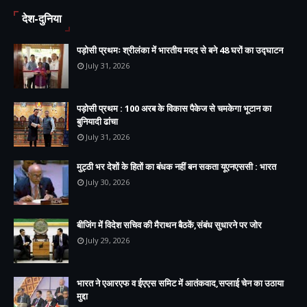
देश-दुनिया
पड़ोसी प्रथमः श्रीलंका में भारतीय मदद से बने 48 घरों का उद्घाटन
July 31, 2026
पड़ोसी प्रथम : 100 अरब के विकास पैकेज से चमकेगा भूटान का
बुनियादी ढांचा
July 31, 2026
मुट्ठी भर देशों के हितों का बंधक नहीं बन सकता यूएनएससी : भारत
July 30, 2026
बीजिंग में विदेश सचिव की मैराथन बैठकें,संबंध सुधारने पर जोर
July 29, 2026
भारत ने एआरएफ व ईएएस समिट में आतंकवाद,सप्लाई चेन का उठाया
मुद्दा