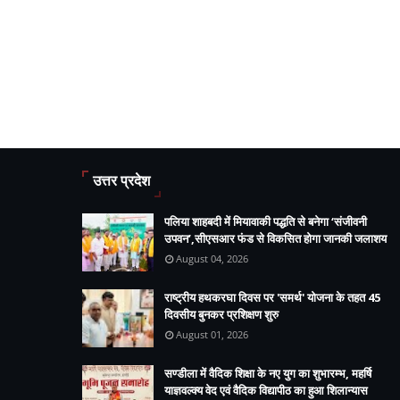
उत्तर प्रदेश
पलिया शाहबदी में मियावाकी पद्धति से बनेगा ‘संजीवनी
उपवन’,सीएसआर फंड से विकसित होगा जानकी जलाशय
August 04, 2026
राष्ट्रीय हथकरघा दिवस पर 'समर्थ' योजना के तहत 45
दिवसीय बुनकर प्रशिक्षण शुरु
August 01, 2026
सण्डीला में वैदिक शिक्षा के नए युग का शुभारम्भ, महर्षि
याज्ञवल्क्य वेद एवं वैदिक विद्यापीठ का हुआ शिलान्यास