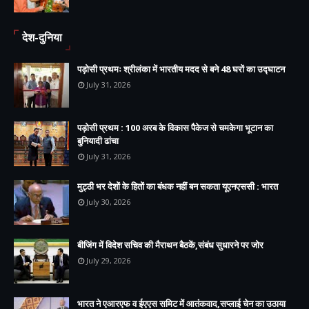
देश-दुनिया
पड़ोसी प्रथमः श्रीलंका में भारतीय मदद से बने 48 घरों का उद्घाटन
July 31, 2026
पड़ोसी प्रथम : 100 अरब के विकास पैकेज से चमकेगा भूटान का
बुनियादी ढांचा
July 31, 2026
मुट्ठी भर देशों के हितों का बंधक नहीं बन सकता यूएनएससी : भारत
July 30, 2026
बीजिंग में विदेश सचिव की मैराथन बैठकें,संबंध सुधारने पर जोर
July 29, 2026
भारत ने एआरएफ व ईएएस समिट में आतंकवाद,सप्लाई चेन का उठाया