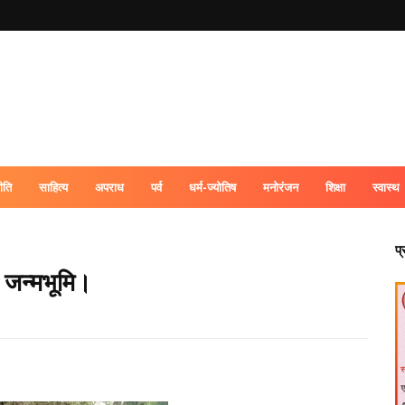
ीति
साहित्य
अपराध
पर्व
धर्म-ज्योतिष
मनोरंजन
शिक्षा
स्वास्थ
प
ण जन्मभूमि।