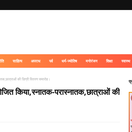
ीति
साहित्य
अपराध
पर्व
धर्म-ज्योतिष
मनोरंजन
शिक्षा
स्वास्थ
नातक,छात्राओं की डिग्री वितरण समारोह।
प
आयोजित किया,स्नातक-परास्नातक,छात्राओं की