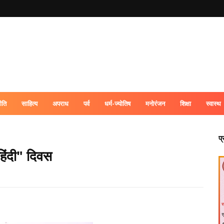
ीति
साहित्य
अपराध
पर्व
धर्म-ज्योतिष
मनोरंजन
शिक्षा
स्वास्थ
प
 हिंदी" दिवस