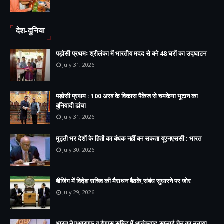
देश-दुनिया
पड़ोसी प्रथमः श्रीलंका में भारतीय मदद से बने 48 घरों का उद्घाटन
July 31, 2026
पड़ोसी प्रथम : 100 अरब के विकास पैकेज से चमकेगा भूटान का
बुनियादी ढांचा
July 31, 2026
मुट्ठी भर देशों के हितों का बंधक नहीं बन सकता यूएनएससी : भारत
July 30, 2026
बीजिंग में विदेश सचिव की मैराथन बैठकें,संबंध सुधारने पर जोर
July 29, 2026
भारत ने एआरएफ व ईएएस समिट में आतंकवाद,सप्लाई चेन का उठाया