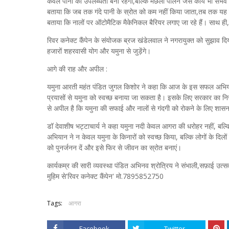
केवल पानी की उपलब्धता बनी रहेगी,बल्कि मछली पालन जैसे कार्य भी संभव
बताया कि जब तक गंदे पानी के स्रोत को कम नहीं किया जाता,तब तक यह उपाय 
बताया कि नालों पर ऑटोमैटिक मैकेनिकल बैरियर लगाए जा रहे हैं। साथ ही,नए
रिवर कनेक्ट कैंपेन के संयोजक ब्रज खंडेलवाल ने नगरायुक्त को सुझा
हजारों शहरवासी योग और यमुना से जुड़ेंगे।
आगे की राह और अपील :
यमुना आरती महंत पंडित जुगल किशोर ने कहा कि आज के इस सफल अभियान औ
प्रयासों से यमुना को स्वच्छ बनाया जा सकता है। इसके लिए सरकार का नि
से अपील है कि यमुना की सफाई और नालों से गंदगी को रोकने के लिए शासन 
डॉ देवाशीष भट्टाचार्य ने कहा यमुना नदी केवल आगरा की धरोहर नहीं, बल
अभियान ने न केवल यमुना के किनारों को स्वच्छ किया, बल्कि लोगों के दि
को पुनर्जनन दें और इसे फिर से जीवन का स्रोत बनाएं।
कार्यकम्र की सारी व्यवस्था पंडित अभिनव श्रोत्रिय ने संभाली,सफ़ाई उत्
मुहिम से'रिवर कनेक्ट कैंपेन' मो.7895852750
Tags:
आगरा
Facebook
Twitter