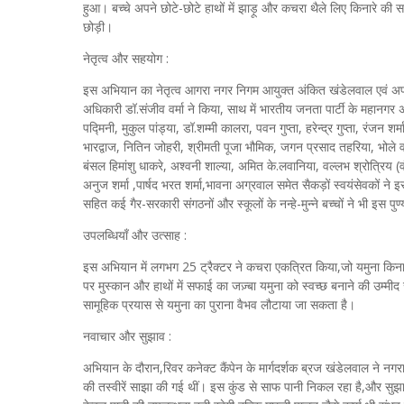
हुआ। बच्चे अपने छोटे-छोटे हाथों में झाड़ू और कचरा थैले लिए किनारे की सफ
छोड़ी।
नेतृत्व और सहयोग :
इस अभियान का नेतृत्व आगरा नगर निगम आयुक्त अंकित खंडेलवाल एवं अ
अधिकारी डॉ.संजीव वर्मा ने किया, साथ में भारतीय जनता पार्टी के महानगर अध
पद्मिनी, मुकुल पांड्या, डॉ.शम्मी कालरा, पवन गुप्ता, हरेन्द्र गुप्ता, रंजन शर्
भारद्वाज, नितिन जोहरी, श्रीमती पूजा भौमिक, जगन प्रसाद तहरिया, भोले वर
बंसल हिमांशु धाकरे, अश्वनी शाल्या, अमित के.लवानिया, वल्लभ श्रोत्रिय (वंश
अनुज शर्मा ,पार्षद भरत शर्मा,भावना अग्रवाल समेत सैकड़ों स्वयंसेवकों
सहित कई गैर-सरकारी संगठनों और स्कूलों के नन्हे-मुन्ने बच्चों ने भी इस पुण्
उपलब्धियाँ और उत्साह :
इस अभियान में लगभग 25 ट्रैक्टर ने कचरा एकत्रित किया,जो यमुना किनार
पर मुस्कान और हाथों में सफाई का जज़्बा यमुना को स्वच्छ बनाने की उम्मी
सामूहिक प्रयास से यमुना का पुराना वैभव लौटाया जा सकता है।
नवाचार और सुझाव :
अभियान के दौरान,रिवर कनेक्ट कैंपेन के मार्गदर्शक ब्रज खंडेलवाल ने नगर
की तस्वीरें साझा की गई थीं। इस कुंड से साफ पानी निकल रहा है,और सुझाव