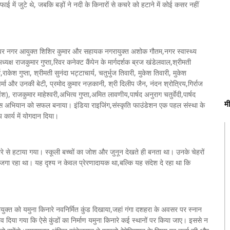
ाई में जुटे थे, जबकि बड़ों ने नदी के किनारों से कचरे को हटाने में कोई कसर नहीं
पर नगर आयुक्त शिशिर कुमार और सहायक नगरायुक्त अशोक गौतम,नगर स्वास्थ्य
्यक्ष राजकुमार गुप्ता,रिवर कनेक्ट कैंपेन के मार्गदर्शक ब्रज खंडेलवाल,श्रीमती
मा,राकेश गुप्ता, श्रीमती सुनंदा भट्टाचार्य, चतुर्भुज तिवारी, मुकेश तिवारी, मुकेश
्मा और उनकी बेटी, प्रमोद कुमार नज़कानी, श्री दिलीप जैन, नंदन श्रोत्रिय,गिर्राज
), राजकुमार माहेश्वरी,अभित्व गुप्ता,अमित लावणीय,पार्षद अनुराग चतुर्वेदी,पार्षद
म
 ने इस अभियान को सफल बनाया। इंडिया राइजिंग,संस्कृति फाउंडेशन एक पहल संस्था के
य कार्य में योगदान दिया।
े से हटाया गया। स्कूली बच्चों का जोश और जुनून देखते ही बनता था। उनके चेहरों
द जगा रहा था। यह दृश्य न केवल प्रेरणादायक था,बल्कि यह संदेश दे रहा था कि
ायुक्त को यमुना किनारे नवनिर्मित कुंड दिखाया,जहां गंगा दशहरा के अवसर पर स्नान
 दिया गया कि ऐसे कुंडों का निर्माण यमुना किनारे कई स्थानों पर किया जाए। इससे न