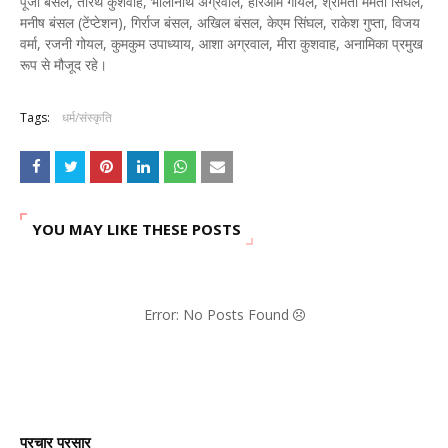
पूजा बंसल, तीरथ कुशवाह, भोलानाथ अग्रवाल, हरिओम गोयल, श्रीमती ममता सिंघल,
मनीष बंसल (टेंप्टेशन), गिर्राज बंसल, अखिल बंसल, केएम सिंघल, राकेश गुप्ता, विजय
वर्मा, रजनी गोयल, कुमकुम उपाध्याय, आशा अग्रवाल, मीरा कुशवाह, अनामिका प्रमुख
रूप से मौजूद रहे।
Tags:
धर्म/संस्कृति
YOU MAY LIKE THESE POSTS
Error: No Posts Found
प्रचार प्रसार