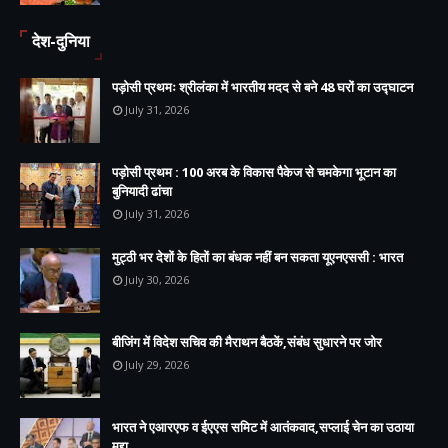
देश-दुनिया
पड़ोसी प्रथमः श्रीलंका में भारतीय मदद से बने 48 घरों का उद्घाटन
July 31, 2026
पड़ोसी प्रथम : 100 अरब के विकास पैकेज से चमकेगा भूटान का
बुनियादी ढांचा
July 31, 2026
मुट्ठी भर देशों के हितों का बंधक नहीं बन सकता यूएनएससी : भारत
July 30, 2026
बीजिंग में विदेश सचिव की मैराथन बैठकें,संबंध सुधारने पर जोर
July 29, 2026
भारत ने एआरएफ व ईएएस समिट में आतंकवाद,सप्लाई चेन का उठाया
मुद्दा