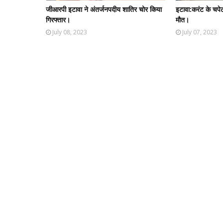
जीआरपी इटावा ने अंतर्जनपदीय शातिर चोर किया
इटावा:करंट के चपे
गिरफ्तार।
मौत।
July 08, 2023
July 07, 2023