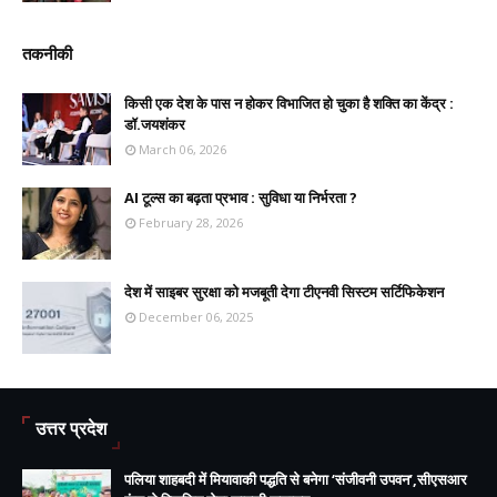
तकनीकी
किसी एक देश के पास न होकर विभाजित हो चुका है शक्ति का केंद्र :
डॉ.जयशंकर
March 06, 2026
AI टूल्स का बढ़ता प्रभाव : सुविधा या निर्भरता ?
February 28, 2026
देश में साइबर सुरक्षा को मजबूती देगा टीएनवी सिस्टम सर्टिफिकेशन
December 06, 2025
उत्तर प्रदेश
पलिया शाहबदी में मियावाकी पद्धति से बनेगा ‘संजीवनी उपवन’,सीएसआर