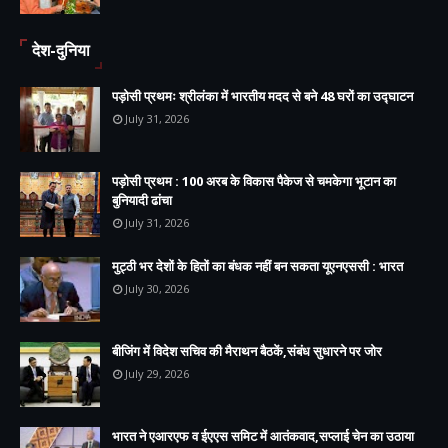
देश-दुनिया
पड़ोसी प्रथमः श्रीलंका में भारतीय मदद से बने 48 घरों का उद्घाटन
July 31, 2026
पड़ोसी प्रथम : 100 अरब के विकास पैकेज से चमकेगा भूटान का
बुनियादी ढांचा
July 31, 2026
मुट्ठी भर देशों के हितों का बंधक नहीं बन सकता यूएनएससी : भारत
July 30, 2026
बीजिंग में विदेश सचिव की मैराथन बैठकें,संबंध सुधारने पर जोर
July 29, 2026
भारत ने एआरएफ व ईएएस समिट में आतंकवाद,सप्लाई चेन का उठाया