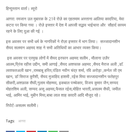
हिन्दुस्तान वार्ता। ब्यूरो
आगरा: रमजान उल मुबारक के 21वे रोज़े का एहतमाम अस्ताना आलिया कादरिया, मेवा
कटरा पर किया गया । रोज़े इफ्तार में देश में आपसी सद्भाव भाईचारा और सौहार्द कायम
रहने के लिए दुआ की गई ।
इस अवसर पर सभी धर्म के नागरिकों ने रोज़ा इफ्तार में भाग लिया। सज्जादानशीन
सैयद सलमान अहमद शाह ने सभी अतिथियों का आभार व्यक्त किया।
इस अवसर पर प्रमुख लोगों में सैयद इरफान अहमद सलीम , मौलाना उज़ैर
आलम,प्रिंस रहीस उद्दीन, समी आगाई ,सैयद अशफाक अहमद ,सैयद मैराज अली ,डाॅ.
लताफतअली खान ,रामबाबू हरित,पंडित नवीन चंद्र शर्मा, रवि अरोड़ा ,कर्नल जी एम
खान, डॉ सिराज कुरैशी, सैयद मुजाहिद हाशमी ,रईस मिया सज्जादानशीन फतेहपुर
सीकरी,अशफ़ाक सैफी,गुलाम मोहम्मद, इकबाल पच्चेकार, विजय कुमार जैन,सय्यद
मोहतशिम अली, सय्यद असू अहमद,फैसल रईस,मोहित भारती,असलम सैफी, जमील
भाई, आमिर भाई, मुबीन मिया,बाबा लाल शाह कादरी आदि मौजूद रहे।
रिपोर्ट-असलम सलीमी।
Tags:
आगरा