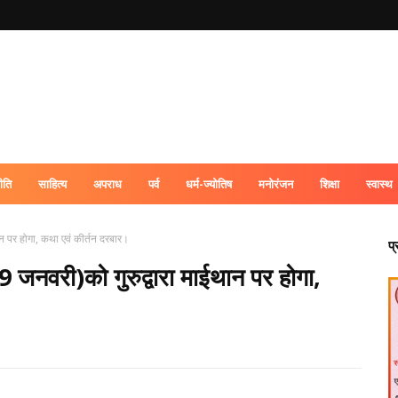
ीति
साहित्य
अपराध
पर्व
धर्म-ज्योतिष
मनोरंजन
शिक्षा
स्वास्थ
ईथान पर होगा, कथा एवं कीर्तन दरबार।
प
व(9 जनवरी)को गुरुद्वारा माईथान पर होगा,