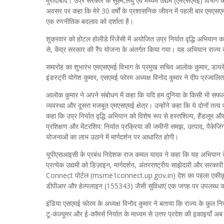
मुरादाबाद। उप्र सरकार के सूक्ष्म,लघु एवं मध्यम उद्यम (एमएसएमई) विभाग 
अवसर पर कहा कि मेरे 30 वर्षों के प्रशासनिक जीवन में पहली बार एमएस
एक रणनीतिक बदलाव को दर्शाता है।
शुक्रवार को होटल होलीडे रिजेंसी में अयोजित उप्र निर्यात वृद्धि अभियान 
से, केंद्र सरकार की रैंप योजना के अंतर्गत किया गया। यह अभियान राज्
समारोह का शुभारंभ एमएसएमई विभाग के प्रमुख सचिव आलोक कुमार, डाय
इंडस्ट्री योगेश कुमार, एसएमई फोरम अध्यक्ष विनोद कुमार ने दीप प्रज्वल
आलोक कुमार ने अपने संबोधन में कहा कि यदि हम दुनिया के किसी भी सफल द
व्यवस्था और दूसरा मजबूत एमएसएमई क्षेत्र। उन्होंने कहा कि ये दोनों तत्व 
कहा कि उप्र निर्यात वृद्धि अभियान को विशेष रूप से हस्तशिल्प, हैंडलूम औ
प्रशिक्षण और मेंटरशिप: निर्यात प्रक्रिया की जमीनी समझ, उत्पाद, पैकेजिंग 
योजनाओं का लाभ उठाने में मार्गदर्शन पर आधारित होगी।
यूपीएसआइसी के प्रबंध निदेशक राज कमल यादव ने कहा कि यह अभियान केव
प्रत्येक उद्यमी को डिज़ाइन, मार्गदर्शन, अंतरराष्ट्रीय साझेदारी और 
Connect पोर्टल (msme1connect.up.gov.in) देश का पहला एकीकृत पोर
डीपीआर और हेल्पलाइन (155343) जैसी सुविधाएं एक जगह पर उपलब्ध क
इंडिया एसएमई फोरम के अध्यक्ष विनोद कुमार ने बताया कि राज्य के कुल निर
टू-कंज़्यूमर और ई-कॉमर्स निर्यात के माध्यम से उत्तर प्रदेश की इकाइयाँ अ