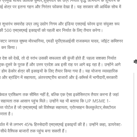
के प्रमुख सचिव आलोक कुमार,शुक्रवार को उप्र निर्यात वृद्धि अभियान के शुभारंभ के
एमई क्षेत्र पर इतना गहन और निरंतर फोकस देखा है। यह सरकार की आर्थिक सोच में
का शुभारंभ समारोह उप्र लघु उद्योग निगम और इंडिया एसएमई फोरम द्वारा संयुक्त रूप
य की 500 एमएसएमई इकाइयों को पहली बार निर्यात के लिए तैयार करेगा।
रेक्टर जनरल सुषमा मोरथानिया, एमडी यूपीएसआईसी राजकमल यादव, जॉइंट कमिश्नर
ित कर किया।
ेश को देखें, तो दो स्तंभ उसकी सफलता की कुंजी होते हैं: पहला सशक्त निर्यात
म
एक-दूसरे के पूरक हैं और उत्तर प्रदेश अब इसी राह पर आगे बढ़ रहा है। उन्होंने आगे
र होम डेकोर क्षेत्र की इकाइयों के लिए तैयार किया गया है। यह योजना व्यावहारिक
और ब्रांडिंग में सहायता, अंतरराष्ट्रीय बाजारों और ई-कॉमर्स में भागीदारी,सरकारी
ल प्रशिक्षण तक सीमित नहीं है, बल्कि एक ऐसा इकोसिस्टम तैयार करना है जहां
सरकारी सहायता तक आसान पहुंच मिले। उन्होंने यह भी बताया कि UP MSME 1-
्टल है जो एमएसएमई को विशेषज्ञ सहायता, प्रोत्साहन कैलकुलेटर,सेक्टोरल
राता है।
्यात में से लगभग 45% हिस्सेदारी एमएसएमई इकाइयों की है। उन्होंने कहा, डायरेक्ट-
ब सीधे वैश्विक बाजारों तक पहुंच बना सकती हैं।