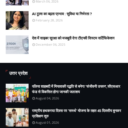
March 06, 2026
AI टूल्स का बढ़ता प्रभाव : सुविधा या निर्भरता ?
February 28, 2026
देश में साइबर सुरक्षा को मजबूती देगा टीएनवी सिस्टम सर्टिफिकेशन
December 06, 2025
उत्तर प्रदेश
पलिया शाहबदी में मियावाकी पद्धति से बनेगा ‘संजीवनी उपवन’,सीएसआर
फंड से विकसित होगा जानकी जलाशय
August 04, 2026
राष्ट्रीय हथकरघा दिवस पर 'समर्थ' योजना के तहत 45 दिवसीय बुनकर
प्रशिक्षण शुरु
August 01, 2026