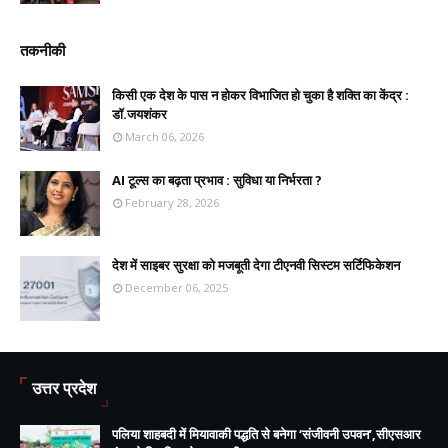
तकनीकी
किसी एक देश के पास न होकर विभाजित हो चुका है शक्ति का केंद्र :
डॉ.जयशंकर
March 06, 2026
AI टूल्स का बढ़ता प्रभाव : सुविधा या निर्भरता ?
February 28, 2026
देश में साइबर सुरक्षा को मजबूती देगा टीएनवी सिस्टम सर्टिफिकेशन
December 06, 2025
उत्तर प्रदेश
पलिया शाहबदी में मियावाकी पद्धति से बनेगा ‘संजीवनी उपवन’,सीएसआर